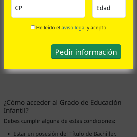
CP
Edad
He leído el
aviso legal
y acepto
¿Cómo acceder al Grado de Educación
Infantil?
Debes cumplir alguna de estas condiciones:
Estar en posesión del Título de Bachiller.