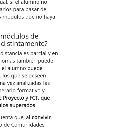
ual, si el alumno no
arios para pasar de
los módulos que no haya
 módulos de
ndistintamente?
distancia es parcial y en
ónomas también puede
ue el alumno puede
dulos que se deseen
a vez analizadas las
nerario formativo y
 Proyecto y FCT, que
ulos superados
.
uenta que, al
convivir
nto de Comunidades