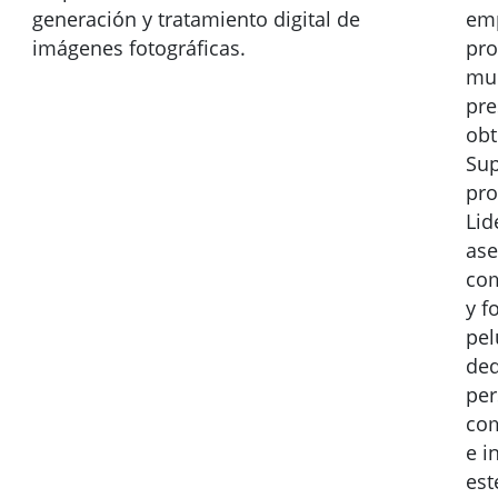
generación y tratamiento digital de
emp
imágenes fotográficas.
pro
mue
pre
obt
Sup
pro
Lid
ase
com
y f
pel
ded
per
com
e i
est