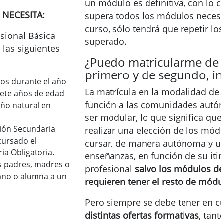
un módulo es definitiva, con lo c
 NECESITA:
supera todos los módulos neces
curso, sólo tendrá que repetir 
esional Básica
superado.
las siguientes
¿Puedo matricularme de
primero y de segundo, i
los durante el año
La matrícula en la modalidad de 
siete años de edad
función a las comunidades aut
año natural en
ser modular, lo que significa q
ción Secundaria
realizar una elección de los mó
cursado el
cursar, de manera autónoma y un
ia Obligatoria.
enseñanzas, en función de su iti
s padres, madres o
profesional
salvo los módulos de
umno o alumna a un
requieren tener el resto de mód
Pero siempre se debe tener en c
distintas ofertas formativas
, ta