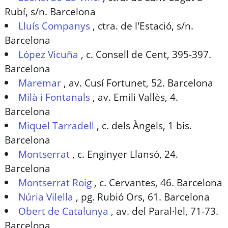
Rubí, s/n. Barcelona
Lluís Companys
,
ctra. de l'Estació, s/n.
Barcelona
López Vicuña
,
c. Consell de Cent, 395-397.
Barcelona
Maremar
,
av. Cusí Fortunet, 52. Barcelona
Milà i Fontanals
,
av. Emili Vallès, 4.
Barcelona
Miquel Tarradell
,
c. dels Àngels, 1 bis.
Barcelona
Montserrat
,
c. Enginyer Llansó, 24.
Barcelona
Montserrat Roig
,
c. Cervantes, 46. Barcelona
Núria Vilella
,
pg. Rubió Ors, 61. Barcelona
Obert de Catalunya
,
av. del Paral·lel, 71-73.
Barcelona