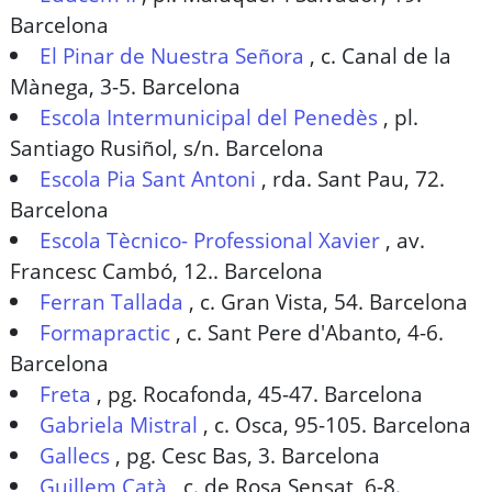
Barcelona
El Pinar de Nuestra Señora
,
c. Canal de la
Mànega, 3-5. Barcelona
Escola Intermunicipal del Penedès
,
pl.
Santiago Rusiñol, s/n. Barcelona
Escola Pia Sant Antoni
,
rda. Sant Pau, 72.
Barcelona
Escola Tècnico- Professional Xavier
,
av.
Francesc Cambó, 12.. Barcelona
Ferran Tallada
,
c. Gran Vista, 54. Barcelona
Formapractic
,
c. Sant Pere d'Abanto, 4-6.
Barcelona
Freta
,
pg. Rocafonda, 45-47. Barcelona
Gabriela Mistral
,
c. Osca, 95-105. Barcelona
Gallecs
,
pg. Cesc Bas, 3. Barcelona
Guillem Catà
,
c. de Rosa Sensat, 6-8.