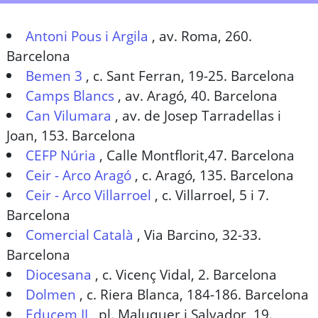
Antoni Pous i Argila
,
av. Roma, 260.
Barcelona
Bemen 3
,
c. Sant Ferran, 19-25. Barcelona
Camps Blancs
,
av. Aragó, 40. Barcelona
Can Vilumara
,
av. de Josep Tarradellas i
Joan, 153. Barcelona
CEFP Núria
,
Calle Montflorit,47. Barcelona
Ceir - Arco Aragó
,
c. Aragó, 135. Barcelona
Ceir - Arco Villarroel
,
c. Villarroel, 5 i 7.
Barcelona
Comercial Català
,
Via Barcino, 32-33.
Barcelona
Diocesana
,
c. Vicenç Vidal, 2. Barcelona
Dolmen
,
c. Riera Blanca, 184-186. Barcelona
Educem II
,
pl. Maluquer i Salvador, 19.