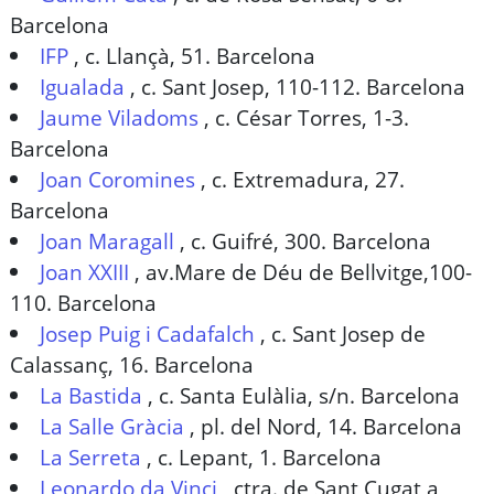
Barcelona
IFP
,
c. Llançà, 51. Barcelona
Igualada
,
c. Sant Josep, 110-112. Barcelona
Jaume Viladoms
,
c. César Torres, 1-3.
Barcelona
Joan Coromines
,
c. Extremadura, 27.
Barcelona
Joan Maragall
,
c. Guifré, 300. Barcelona
Joan XXIII
,
av.Mare de Déu de Bellvitge,100-
110. Barcelona
Josep Puig i Cadafalch
,
c. Sant Josep de
Calassanç, 16. Barcelona
La Bastida
,
c. Santa Eulàlia, s/n. Barcelona
La Salle Gràcia
,
pl. del Nord, 14. Barcelona
La Serreta
,
c. Lepant, 1. Barcelona
Leonardo da Vinci
,
ctra. de Sant Cugat a