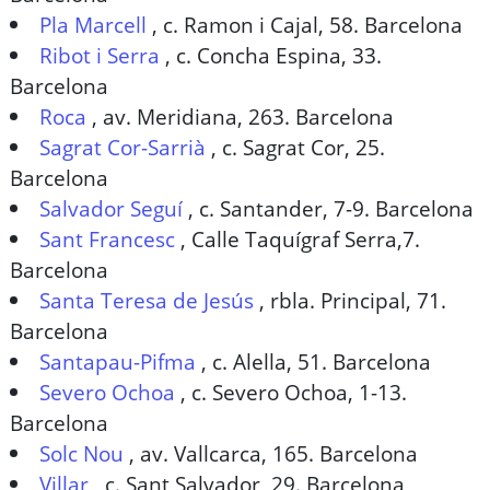
Pla Marcell
,
c. Ramon i Cajal, 58. Barcelona
Ribot i Serra
,
c. Concha Espina, 33.
Barcelona
Roca
,
av. Meridiana, 263. Barcelona
Sagrat Cor-Sarrià
,
c. Sagrat Cor, 25.
Barcelona
Salvador Seguí
,
c. Santander, 7-9. Barcelona
Sant Francesc
,
Calle Taquígraf Serra,7.
Barcelona
Santa Teresa de Jesús
,
rbla. Principal, 71.
Barcelona
Santapau-Pifma
,
c. Alella, 51. Barcelona
Severo Ochoa
,
c. Severo Ochoa, 1-13.
Barcelona
Solc Nou
,
av. Vallcarca, 165. Barcelona
Villar
,
c. Sant Salvador, 29. Barcelona