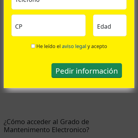
CP
Edad
He leído el
aviso legal
y acepto
¿Cómo acceder al Grado de
Mantenimento Electronico?