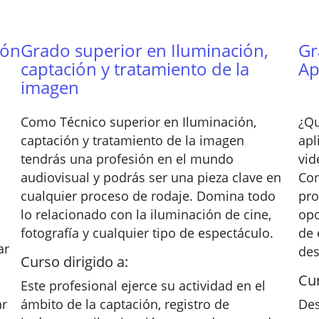
ión
Grado superior en Iluminación,
Gr
captación y tratamiento de la
Ap
imagen
Como Técnico superior en Iluminación,
¿Qu
captación y tratamiento de la imagen
apl
tendrás una profesión en el mundo
vid
audiovisual y podrás ser una pieza clave en
Com
cualquier proceso de rodaje. Domina todo
pro
lo relacionado con la iluminación de cine,
opo
n
fotografía y cualquier tipo de espectáculo.
de 
ar
des
Curso dirigido a:
Cur
Este profesional ejerce su actividad en el
ar
ámbito de la captación, registro de
Des