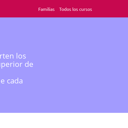
Familias
Todos los cursos
rten los
uperior de
de cada