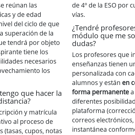
se reúnan las
de 4º de la ESO por c
cas y de edad
vías.
ivel del ciclo de que
¿Tendré profesore
la superación de la
módulo que me sol
ue tendrá por objeto
dudas?
irante tiene los
Los profesores que i
ilidades necesarios
enseñanzas tienen un
ovechamiento los
personalizada con ca
alumnos y están
en c
forma permanente
a 
tengo que hacer la
distancia?
diferentes posibilida
plataforma (correcció
cripción y matrícula
correos electrónicos
ativo al proceso de
instantánea conforme
 (tasas, cupos, notas