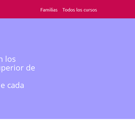
Familias
Todos los cursos
n los
uperior de
de cada