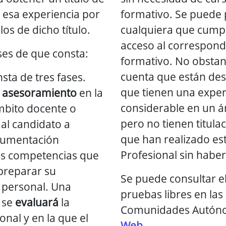
 esa experiencia por
formativo. Se puede 
s de dicho título.
cualquiera que cumpl
acceso al correspondi
ses de que consta:
formativo. No obstan
cuenta que están des
sta de tres fases.
que tienen una exper
asesoramiento
en la
considerable en un 
mbito docente o
pero no tienen titula
al candidato a
que han realizado es
ocumentación
Profesional sin haber
as competencias que
 preparar su
Se puede consultar e
r personal. Una
pruebas libres en las 
 se
evaluará
la
Comunidades Autón
nal y en la que el
Web
.