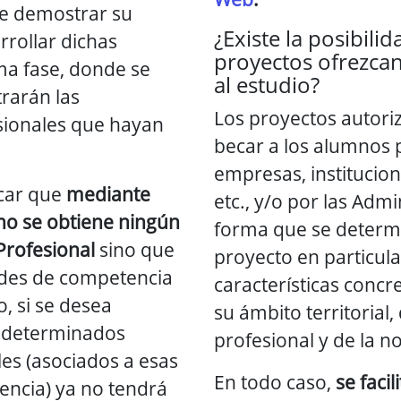
e demostrar su
¿Existe la posibili
rrollar dichas
proyectos ofrezca
ima fase, donde se
al estudio?
trarán las
Los proyectos autori
sionales que hayan
becar a los alumnos p
empresas, institucion
acar que
mediante
etc., y/o por las Admi
no se obtiene ningún
forma que se determ
 Profesional
sino que
proyecto en particula
ades de competencia
características concr
o, si se desea
su ámbito territorial,
, determinados
profesional y de la n
es (asociados a esas
En todo caso,
se faci
ncia) ya no tendrá