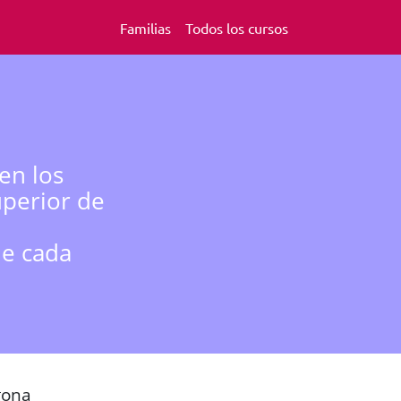
Familias
Todos los cursos
en los
uperior de
de cada
gona