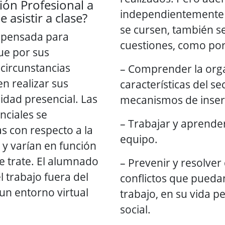
ión Profesional a
independientemente 
 asistir a clase?
se cursen, también s
 pensada para
cuestiones, como por
ue por sus
circunstancias
– Comprender la orga
n realizar sus
características del se
idad presencial. Las
mecanismos de inserc
nciales se
– Trabajar y aprende
s con respecto a la
equipo.
 y varían en función
e trate. El alumnado
– Prevenir y resolver
l trabajo fuera del
conflictos que puedan
un entorno virtual
trabajo, en su vida pe
social.