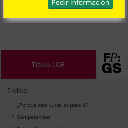
Título LOE
Indice
¿Porqué este curso es para tí?
Competencias