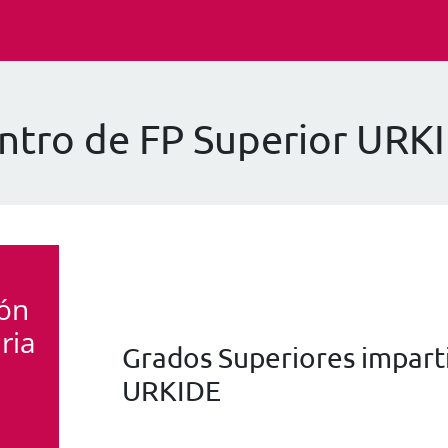
ntro de FP Superior URK
ión
ria
Grados Superiores imparti
URKIDE