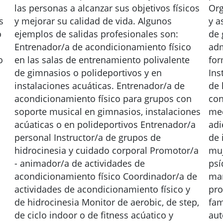
las personas a alcanzar sus objetivos físicos
Org
s
y mejorar su calidad de vida. Algunos
y a
o
ejemplos de salidas profesionales son:
de 
Entrenador/a de acondicionamiento físico
adm
o
en las salas de entrenamiento polivalente
for
de gimnasios o polideportivos y en
Ins
instalaciones acuáticas. Entrenador/a de
de 
acondicionamiento físico para grupos con
con
soporte musical en gimnasios, instalaciones
med
acúaticas o en polideportivos Entrenador/a
adi
personal Instructor/a de grupos de
de 
hidrocinesia y cuidado corporal Promotor/a
muj
- animador/a de actividades de
psí
acondicionamiento físico Coordinador/a de
mar
actividades de acondicionamiento físico y
pro
de hidrocinesia Monitor de aerobic, de step,
fam
de ciclo indoor o de fitness acúatico y
aut