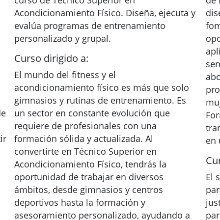
curso de Técnico Superior en
de 
Acondicionamiento Físico. Diseña, ejecuta y
dis
evalúa programas de entrenamiento
fom
personalizado y grupal.
opo
apl
Curso dirigido a:
sen
El mundo del fitness y el
abo
acondicionamiento físico es más que solo
pro
gimnasios y rutinas de entrenamiento. Es
muj
de
un sector en constante evolución que
For
requiere de profesionales con una
tra
ir
formación sólida y actualizada. Al
en 
convertirte en Técnico Superior en
Cur
Acondicionamiento Físico, tendrás la
oportunidad de trabajar en diversos
El 
ámbitos, desde gimnasios y centros
par
deportivos hasta la formación y
jus
asesoramiento personalizado, ayudando a
par