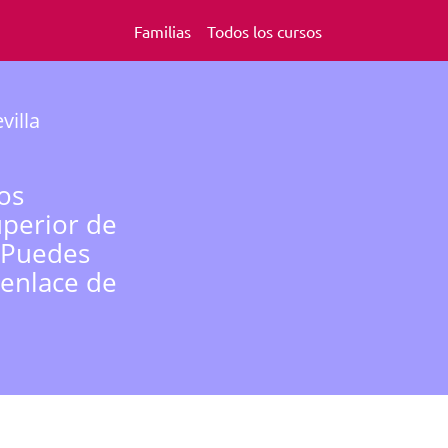
Familias
Todos los cursos
villa
os
uperior de
. Puedes
 enlace de