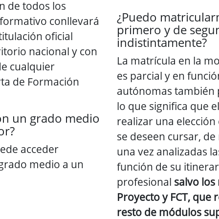
ón de todos los
¿Puedo matricula
 formativo conllevará
primero y de segu
itulación oficial
indistintamente?
ritorio nacional y con
La matrícula en la mo
de cualquier
es parcial y en funci
rta de Formación
autónomas también 
lo que significa que
on un grado medio
realizar una elecció
or?
se deseen cursar, d
uede acceder
una vez analizadas l
 grado medio a un
función de su itinera
profesional
salvo lo
Proyecto y FCT, que r
resto de módulos su