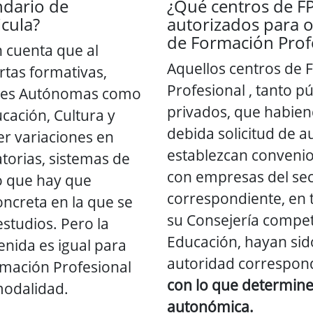
ndario de
¿Qué centros de FP
icula?
autorizados para o
de Formación Prof
n cuenta que al
Aquellos centros de
ertas formativas,
Profesional , tanto p
des Autónomas como
privados, que habien
ucación, Cultura y
debida solicitud de a
r variaciones en
establezcan convenio
torias, sistemas de
con empresas del sec
lo que hay que
correspondiente, en 
oncreta en la que se
su Consejería compe
estudios. Pero la
Educación, hayan sid
tenida es igual para
autoridad correspond
rmación Profesional
con lo que determine
 modalidad.
autonómica.