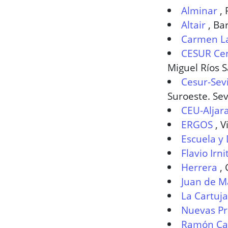
Alminar
,
Altair
,
Bar
Carmen L
CESUR Cen
Miguel Ríos S
Cesur-Sevi
Suroeste. Sev
CEU-Aljar
ERGOS
,
V
Escuela y
Flavio Irn
Herrera
,
Juan de M
La Cartuja
Nuevas Pr
Ramón Ca