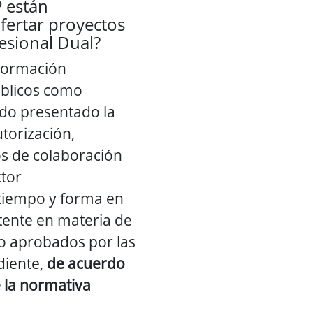
 están
fertar proyectos
esional Dual?
 Formación
úblicos como
do presentado la
utorización,
s de colaboración
tor
tiempo y forma en
tente en materia de
o aprobados por las
iente,
de acuerdo
 la normativa