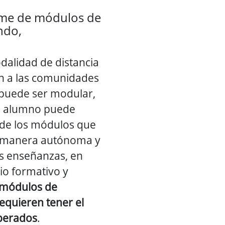
rme de módulos de
ndo,
dalidad de distancia
ón a las comunidades
puede ser modular,
 el alumno puede
n de los módulos que
e manera autónoma y
as enseñanzas, en
rio formativo y
s módulos de
equieren tener el
perados
.