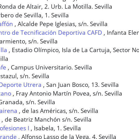
Ronda de Altair, 2. Urb. La Motilla. Sevilla
bero de Sevilla, 1. Sevilla
affón
,
Alcalde Pepe Iglesias, s/n. Sevilla
tro de Tecnificación Deportiva CAFD
,
Infanta Ele
armiento, s/n. Sevilla
lla
,
Estadio Olímpico, Isla de La Cartuja, Sector No
illa
afe
,
Campus Universitario. Sevilla
istazul, s/n. Sevilla
 Deporte Utrera
,
San Juan Bosco, 13. Sevilla
itano
,
Fray Antonio Martín Povea, s/n. Sevilla
Granada, s/n. Sevilla
airena
,
de las Américas, s/n. Sevilla
,
de Beatriz Manchón s/n. Sevilla
ofesiones I
,
Isabela, 1. Sevilla
rande
,
Alfonso Lasso de la Vega, 4. Sevilla