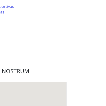
portivas
cas
ARE NOSTRUM