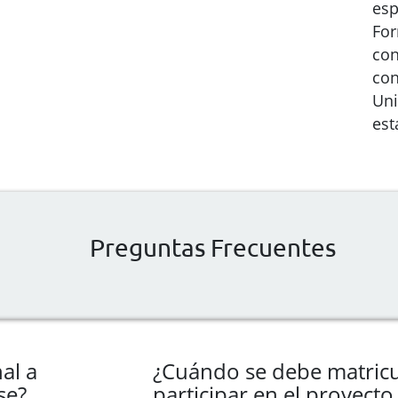
esp
For
con
con
Uni
est
Preguntas Frecuentes
al a
¿Cuándo se debe matricu
se?
participar en el proyect