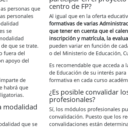
centro de FP?
las personas que
ias personales
Al igual que en la oferta educativ
odalidad
formativas de varias Administra
es se
que tener en cuenta que el calen
 modalidad
inscripción y matrícula, la evalua
de que se trate.
pueden variar en función de c
o fuera del
o del Ministerio de Educación, C
on apoyo del
Es recomendable que acceda a la
de Educación de su interés para 
 imparte de
formativa en cada curso académ
re habrá que
¿Es posible convalidar l
ligatorias.
profesionales?
a modalidad
Sí, los módulos profesionales p
convalidación. Puesto que los req
odalidad que se
convalidaciones están determin