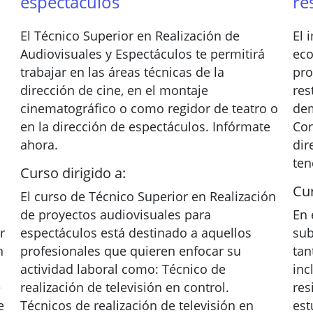
espectáculos
re
El Técnico Superior en Realización de
El 
Audiovisuales y Espectáculos te permitirá
eco
trabajar en las áreas técnicas de la
pro
dirección de cine, en el montaje
res
cinematográfico o como regidor de teatro o
dem
en la dirección de espectáculos. Infórmate
Con
ahora.
dir
ten
Curso dirigido a:
Cur
El curso de Técnico Superior en Realización
de proyectos audiovisuales para
En 
r
espectáculos está destinado a aquellos
sub
n
profesionales que quieren enfocar su
tan
actividad laboral como: Técnico de
inc
e
realización de televisión en control.
res
e
Técnicos de realización de televisión en
est