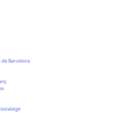
e de Barcelona
sanç
na
Hostalatge