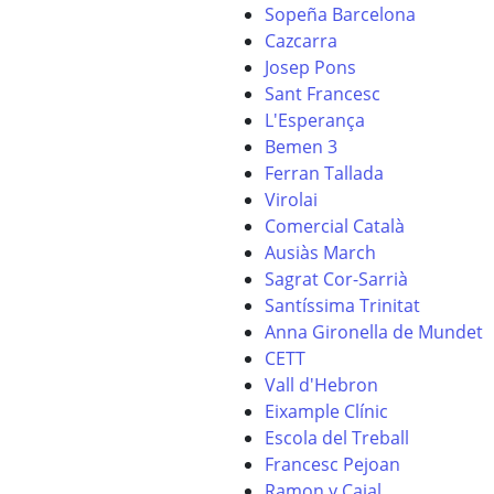
Sopeña Barcelona
Cazcarra
Josep Pons
Sant Francesc
L'Esperança
Bemen 3
Ferran Tallada
Virolai
Comercial Català
Ausiàs March
Sagrat Cor-Sarrià
Santíssima Trinitat
Anna Gironella de Mundet
CETT
Vall d'Hebron
Eixample Clínic
Escola del Treball
Francesc Pejoan
Ramon y Cajal