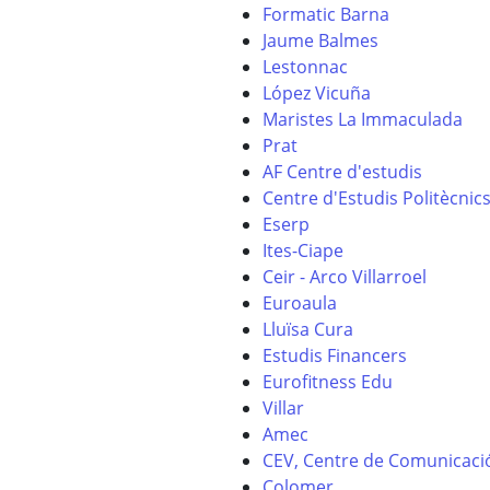
Formatic Barna
Jaume Balmes
Lestonnac
López Vicuña
Maristes La Immaculada
Prat
AF Centre d'estudis
Centre d'Estudis Politècnic
Eserp
Ites-Ciape
Ceir - Arco Villarroel
Euroaula
Lluïsa Cura
Estudis Financers
Eurofitness Edu
Villar
Amec
CEV, Centre de Comunicació
Colomer