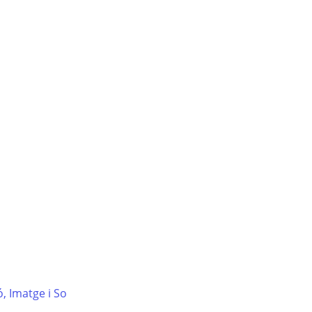
s
, Imatge i So