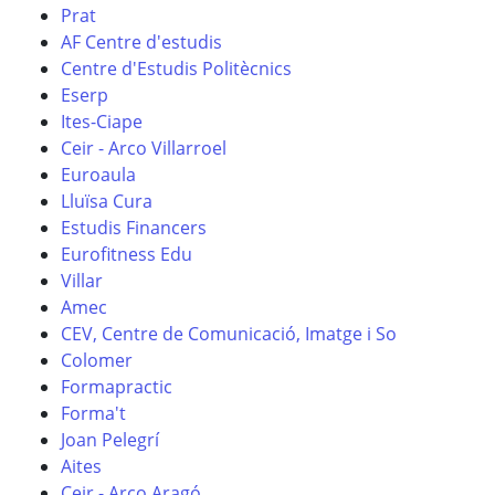
Prat
AF Centre d'estudis
Centre d'Estudis Politècnics
Eserp
Ites-Ciape
Ceir - Arco Villarroel
Euroaula
Lluïsa Cura
Estudis Financers
Eurofitness Edu
Villar
Amec
CEV, Centre de Comunicació, Imatge i So
Colomer
Formapractic
Forma't
Joan Pelegrí
Aites
Ceir - Arco Aragó