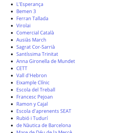
L'Esperança
Bemen 3
Ferran Tallada
Virolai
Comercial Català
Ausiàs March
Sagrat Cor-Sarrià
Santíssima Trinitat
Anna Gironella de Mundet
CETT
Vall d'Hebron
Eixample Clínic
Escola del Treball
Francesc Pejoan
Ramon y Cajal
Escola d'aprenents SEAT
Rubió i Tudurí
de Nàutica de Barcelona
Mare de Déu de la Mercè