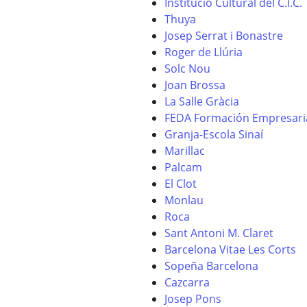
Institució Cultural del C.I.C.
Thuya
Josep Serrat i Bonastre
Roger de Llúria
Solc Nou
Joan Brossa
La Salle Gràcia
FEDA Formación Empresari
Granja-Escola Sinaí
Marillac
Palcam
El Clot
Monlau
Roca
Sant Antoni M. Claret
Barcelona Vitae Les Corts
Sopeña Barcelona
Cazcarra
Josep Pons