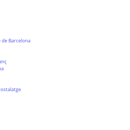
e de Barcelona
sanç
na
Hostalatge