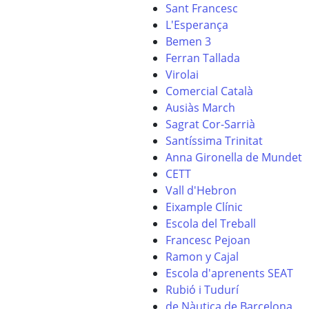
Sant Francesc
L'Esperança
Bemen 3
Ferran Tallada
Virolai
Comercial Català
Ausiàs March
Sagrat Cor-Sarrià
Santíssima Trinitat
Anna Gironella de Mundet
CETT
Vall d'Hebron
Eixample Clínic
Escola del Treball
Francesc Pejoan
Ramon y Cajal
Escola d'aprenents SEAT
Rubió i Tudurí
de Nàutica de Barcelona