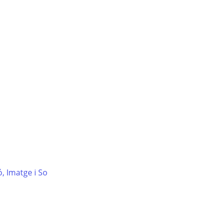
s
, Imatge i So