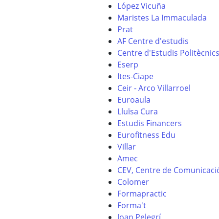
López Vicuña
Maristes La Immaculada
Prat
AF Centre d'estudis
Centre d'Estudis Politècnic
Eserp
Ites-Ciape
Ceir - Arco Villarroel
Euroaula
Lluïsa Cura
Estudis Financers
Eurofitness Edu
Villar
Amec
CEV, Centre de Comunicació
Colomer
Formapractic
Forma't
Joan Pelegrí