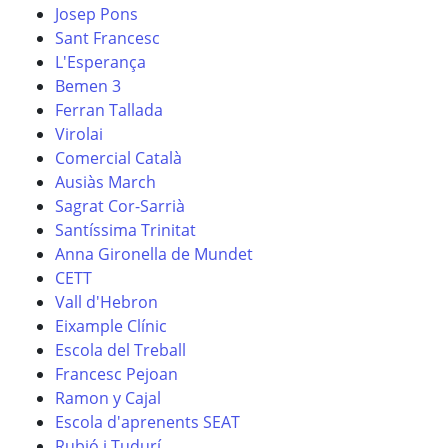
Josep Pons
Sant Francesc
L'Esperança
Bemen 3
Ferran Tallada
Virolai
Comercial Català
Ausiàs March
Sagrat Cor-Sarrià
Santíssima Trinitat
Anna Gironella de Mundet
CETT
Vall d'Hebron
Eixample Clínic
Escola del Treball
Francesc Pejoan
Ramon y Cajal
Escola d'aprenents SEAT
Rubió i Tudurí