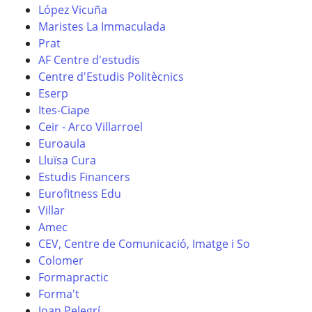
López Vicuña
Maristes La Immaculada
Prat
AF Centre d'estudis
Centre d'Estudis Politècnics
Eserp
Ites-Ciape
Ceir - Arco Villarroel
Euroaula
Lluïsa Cura
Estudis Financers
Eurofitness Edu
Villar
Amec
CEV, Centre de Comunicació, Imatge i So
Colomer
Formapractic
Forma't
Joan Pelegrí