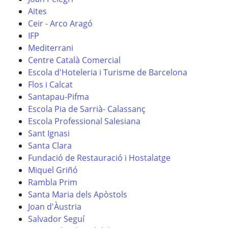
Aites
Ceir - Arco Aragó
IFP
Mediterrani
Centre Català Comercial
Escola d'Hoteleria i Turisme de Barcelona
Flos i Calcat
Santapau-Pifma
Escola Pia de Sarrià- Calassanç
Escola Professional Salesiana
Sant Ignasi
Santa Clara
Fundació de Restauració i Hostalatge
Miquel Griñó
Rambla Prim
Santa Maria dels Apòstols
Joan d'Àustria
Salvador Seguí