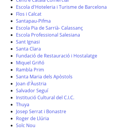
Centre Català Comercial
Escola d'Hoteleria i Turisme de Barcelona
Flos i Calcat
Santapau-Pifma
Escola Pia de Sarrià- Calassanç
Escola Professional Salesiana
Sant Ignasi
Santa Clara
Fundació de Restauració i Hostalatge
Miquel Griñó
Rambla Prim
Santa Maria dels Apòstols
Joan d'Àustria
Salvador Seguí
Institució Cultural del C.I.C.
Thuya
Josep Serrat i Bonastre
Roger de Llúria
Solc Nou