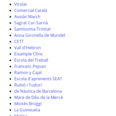
Virolai
Comercial Català
Ausiàs March
Sagrat Cor-Sarrià
Santíssima Trinitat
Anna Gironella de Mundet
CETT
Vall d'Hebron
Eixample Clínic
Escola del Treball
Francesc Pejoan
Ramon y Cajal
Escola d'aprenents SEAT
Rubió i Tudurí
de Nàutica de Barcelona
Mare de Déu de la Mercè
Moisès Broggi
La Guineueta