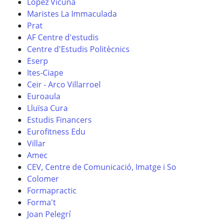
López Vicuña
Maristes La Immaculada
Prat
AF Centre d'estudis
Centre d'Estudis Politècnics
Eserp
Ites-Ciape
Ceir - Arco Villarroel
Euroaula
Lluïsa Cura
Estudis Financers
Eurofitness Edu
Villar
Amec
CEV, Centre de Comunicació, Imatge i So
Colomer
Formapractic
Forma't
Joan Pelegrí