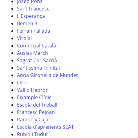
Josep Pons
Sant Francesc
L'Esperança
Bemen 3
Ferran Tallada
Virolai
Comercial Català
Ausiàs March
Sagrat Cor-Sarrià
Santíssima Trinitat
Anna Gironella de Mundet
CETT
Vall d'Hebron
Eixample Clínic
Escola del Treball
Francesc Pejoan
Ramon y Cajal
Escola d'aprenents SEAT
Rubió i Tudurí