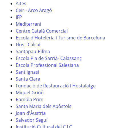
Aites
Ceir - Arco Aragó
IFP
Mediterrani
Centre Català Comercial
Escola d'Hoteleria i Turisme de Barcelona
Flos i Calcat
Santapau-Pifma
Escola Pia de Sarrià- Calassanç
Escola Professional Salesiana
Sant Ignasi
Santa Clara
Fundació de Restauració i Hostalatge
Miquel Griñó
Rambla Prim
Santa Maria dels Apòstols
Joan d'Àustria
Salvador Seguí
Institució Cultural del C.I.C.