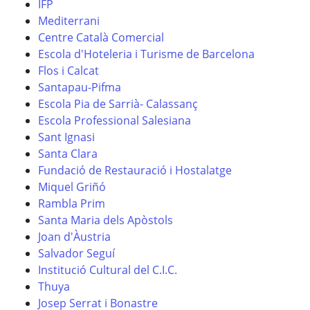
IFP
Mediterrani
Centre Català Comercial
Escola d'Hoteleria i Turisme de Barcelona
Flos i Calcat
Santapau-Pifma
Escola Pia de Sarrià- Calassanç
Escola Professional Salesiana
Sant Ignasi
Santa Clara
Fundació de Restauració i Hostalatge
Miquel Griñó
Rambla Prim
Santa Maria dels Apòstols
Joan d'Àustria
Salvador Seguí
Institució Cultural del C.I.C.
Thuya
Josep Serrat i Bonastre