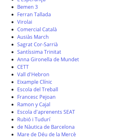
Bemen 3
Ferran Tallada
Virolai
Comercial Català
Ausiàs March
Sagrat Cor-Sarrià
Santíssima Trinitat
Anna Gironella de Mundet
CETT
Vall d'Hebron
Eixample Clínic
Escola del Treball
Francesc Pejoan
Ramon y Cajal
Escola d'aprenents SEAT
Rubió i Tudurí
de Nàutica de Barcelona
Mare de Déu de la Mercè