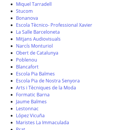
Miquel Tarradell
Stucom
Bonanova
Escola Tècnico- Professional Xavier
La Salle Barceloneta
Mitjans Audiovisuals
Narcís Monturiol
Obert de Catalunya
Poblenou
Blancafort
Escola Pia Balmes
Escola Pia de Nostra Senyora
Arts i Tècniques de la Moda
Formatic Barna
Jaume Balmes
Lestonnac
López Vicuña
Maristes La Immaculada
Prat