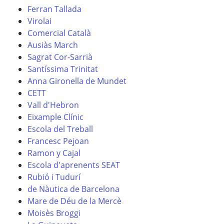
Ferran Tallada
Virolai
Comercial Català
Ausiàs March
Sagrat Cor-Sarrià
Santíssima Trinitat
Anna Gironella de Mundet
CETT
Vall d'Hebron
Eixample Clínic
Escola del Treball
Francesc Pejoan
Ramon y Cajal
Escola d'aprenents SEAT
Rubió i Tudurí
de Nàutica de Barcelona
Mare de Déu de la Mercè
Moisès Broggi