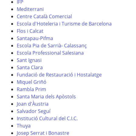
IFP
Mediterrani
Centre Català Comercial
Escola d'Hoteleria i Turisme de Barcelona
Flos i Calcat
Santapau-Pifma
Escola Pia de Sarrià- Calassanç
Escola Professional Salesiana
Sant Ignasi
Santa Clara
Fundació de Restauració i Hostalatge
Miquel Griñó
Rambla Prim
Santa Maria dels Apòstols
Joan d'Àustria
Salvador Seguí
Institució Cultural del C.I.C.
Thuya
Josep Serrat i Bonastre