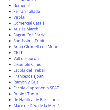
Bemen 3
Ferran Tallada
Virolai
Comercial Català
Ausiàs March
Sagrat Cor-Sarrià
Santíssima Trinitat
Anna Gironella de Mundet
CETT
Vall d'Hebron
Eixample Clínic
Escola del Treball
Francesc Pejoan
Ramon y Cajal
Escola d'aprenents SEAT
Rubió i Tudurí
de Nàutica de Barcelona
Mare de Déu de la Mercè