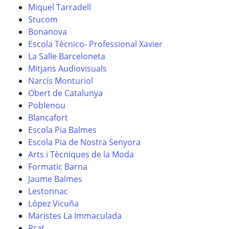
Miquel Tarradell
Stucom
Bonanova
Escola Tècnico- Professional Xavier
La Salle Barceloneta
Mitjans Audiovisuals
Narcís Monturiol
Obert de Catalunya
Poblenou
Blancafort
Escola Pia Balmes
Escola Pia de Nostra Senyora
Arts i Tècniques de la Moda
Formatic Barna
Jaume Balmes
Lestonnac
López Vicuña
Maristes La Immaculada
Prat