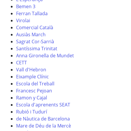
Bemen 3
Ferran Tallada
Virolai
Comercial Català
Ausiàs March
Sagrat Cor-Sarrià
Santíssima Trinitat
Anna Gironella de Mundet
CETT
Vall d'Hebron
Eixample Clínic
Escola del Treball
Francesc Pejoan
Ramon y Cajal
Escola d'aprenents SEAT
Rubió i Tudurí
de Nàutica de Barcelona
Mare de Déu de la Mercè