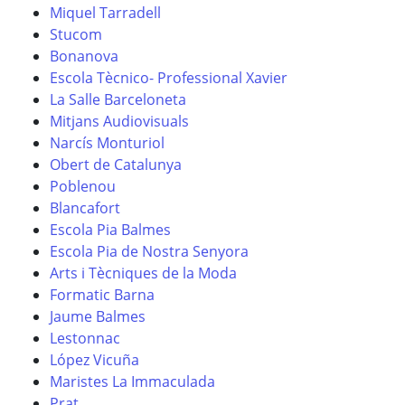
Miquel Tarradell
Stucom
Bonanova
Escola Tècnico- Professional Xavier
La Salle Barceloneta
Mitjans Audiovisuals
Narcís Monturiol
Obert de Catalunya
Poblenou
Blancafort
Escola Pia Balmes
Escola Pia de Nostra Senyora
Arts i Tècniques de la Moda
Formatic Barna
Jaume Balmes
Lestonnac
López Vicuña
Maristes La Immaculada
Prat