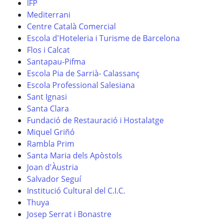
IFP
Mediterrani
Centre Català Comercial
Escola d'Hoteleria i Turisme de Barcelona
Flos i Calcat
Santapau-Pifma
Escola Pia de Sarrià- Calassanç
Escola Professional Salesiana
Sant Ignasi
Santa Clara
Fundació de Restauració i Hostalatge
Miquel Griñó
Rambla Prim
Santa Maria dels Apòstols
Joan d'Àustria
Salvador Seguí
Institució Cultural del C.I.C.
Thuya
Josep Serrat i Bonastre