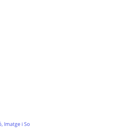
s
, Imatge i So