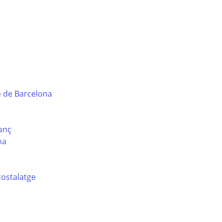
e de Barcelona
sanç
na
Hostalatge