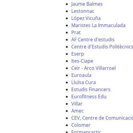
Jaume Balmes
Lestonnac
López Vicuña
Maristes La Immaculada
Prat
AF Centre d'estudis
Centre d'Estudis Politècnic
Eserp
Ites-Ciape
Ceir - Arco Villarroel
Euroaula
Lluïsa Cura
Estudis Financers
Eurofitness Edu
Villar
Amec
CEV, Centre de Comunicació
Colomer
Formapractic