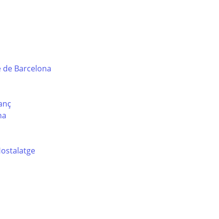
e de Barcelona
sanç
na
Hostalatge