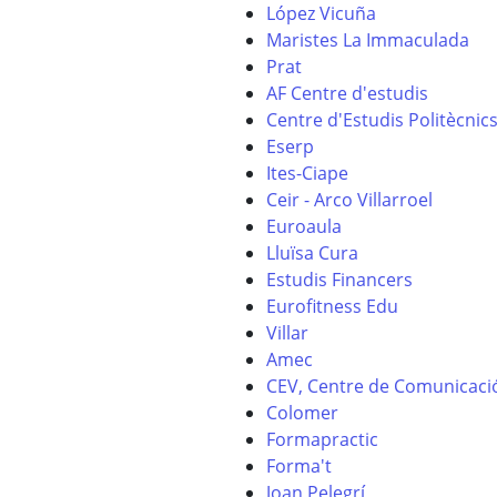
López Vicuña
Maristes La Immaculada
Prat
AF Centre d'estudis
Centre d'Estudis Politècnic
Eserp
Ites-Ciape
Ceir - Arco Villarroel
Euroaula
Lluïsa Cura
Estudis Financers
Eurofitness Edu
Villar
Amec
CEV, Centre de Comunicació
Colomer
Formapractic
Forma't
Joan Pelegrí