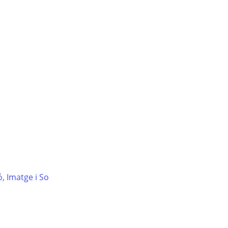
s
, Imatge i So