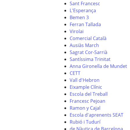
Sant Francesc
L'Esperança
Bemen 3
Ferran Tallada
Virolai
Comercial Català
Ausiàs March
Sagrat Cor-Sarrià
Santíssima Trinitat
Anna Gironella de Mundet
CETT
Vall d'Hebron
Eixample Clínic
Escola del Treball
Francesc Pejoan
Ramon y Cajal
Escola d'aprenents SEAT
Rubió i Tudurí
de Nàutica de Barcelona