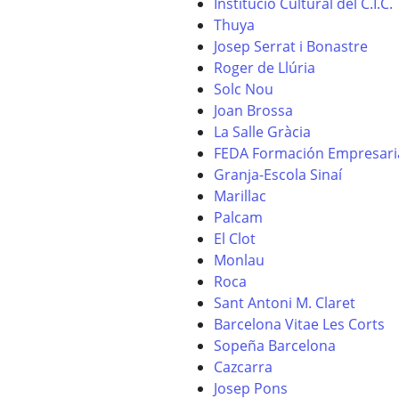
Institució Cultural del C.I.C.
Thuya
Josep Serrat i Bonastre
Roger de Llúria
Solc Nou
Joan Brossa
La Salle Gràcia
FEDA Formación Empresari
Granja-Escola Sinaí
Marillac
Palcam
El Clot
Monlau
Roca
Sant Antoni M. Claret
Barcelona Vitae Les Corts
Sopeña Barcelona
Cazcarra
Josep Pons