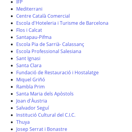
IFP
Mediterrani
Centre Català Comercial
Escola d'Hoteleria i Turisme de Barcelona
Flos i Calcat
Santapau-Pifma
Escola Pia de Sarrià- Calassanç
Escola Professional Salesiana
Sant Ignasi
Santa Clara
Fundació de Restauració i Hostalatge
Miquel Griñó
Rambla Prim
Santa Maria dels Apòstols
Joan d'Àustria
Salvador Seguí
Institució Cultural del C.I.C.
Thuya
Josep Serrat i Bonastre