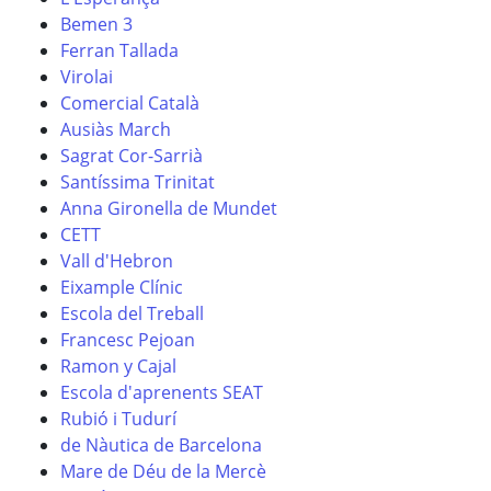
Bemen 3
Ferran Tallada
Virolai
Comercial Català
Ausiàs March
Sagrat Cor-Sarrià
Santíssima Trinitat
Anna Gironella de Mundet
CETT
Vall d'Hebron
Eixample Clínic
Escola del Treball
Francesc Pejoan
Ramon y Cajal
Escola d'aprenents SEAT
Rubió i Tudurí
de Nàutica de Barcelona
Mare de Déu de la Mercè