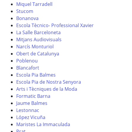
Miquel Tarradell
Stucom
Bonanova
Escola Tècnico- Professional Xavier
La Salle Barceloneta
Mitjans Audiovisuals
Narcís Monturiol
Obert de Catalunya
Poblenou
Blancafort
Escola Pia Balmes
Escola Pia de Nostra Senyora
Arts i Tècniques de la Moda
Formatic Barna
Jaume Balmes
Lestonnac
López Vicuña
Maristes La Immaculada
Prat