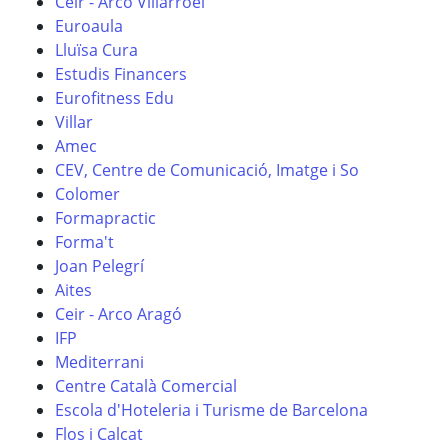
Ceir - Arco Villarroel
Euroaula
Lluïsa Cura
Estudis Financers
Eurofitness Edu
Villar
Amec
CEV, Centre de Comunicació, Imatge i So
Colomer
Formapractic
Forma't
Joan Pelegrí
Aites
Ceir - Arco Aragó
IFP
Mediterrani
Centre Català Comercial
Escola d'Hoteleria i Turisme de Barcelona
Flos i Calcat