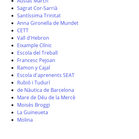
Ausiàs March
Sagrat Cor-Sarrià
Santíssima Trinitat
Anna Gironella de Mundet
CETT
Vall d'Hebron
Eixample Clínic
Escola del Treball
Francesc Pejoan
Ramon y Cajal
Escola d'aprenents SEAT
Rubió i Tudurí
de Nàutica de Barcelona
Mare de Déu de la Mercè
Moisès Broggi
La Guineueta
Molina