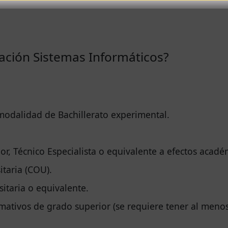
ación Sistemas Informáticos?
odalidad de Bachillerato experimental.
or, Técnico Especialista o equivalente a efectos acadé
taria (COU).
sitaria o equivalente.
mativos de grado superior (se requiere tener al menos