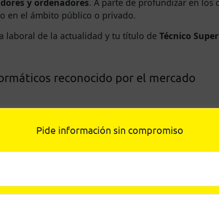
vidores y ordenadores
. A parte de profundizar en los
to en el ámbito público o privado.
 laboral de la actualidad y tu título de
Técnico Super
formáticos reconocido por el mercado
Pide información sin compromiso