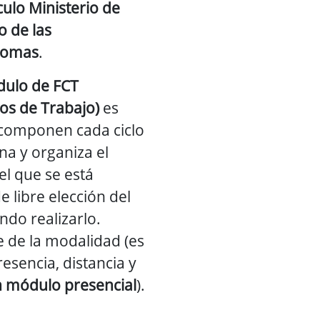
culo Ministerio de
o de las
nomas
.
dulo de FCT
os de Trabajo)
es
 componen cada ciclo
na y organiza el
el que se está
e libre elección del
do realizarlo.
 de la modalidad (es
resencia, distancia y
n módulo presencial
).