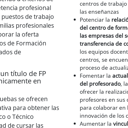
centros de trabajo
tencia profesional
las enseñanzas
 puestos de trabajo
Potenciar la
relaci
milias profesionales
del centro de form
borar la oferta
las empresas del se
ulos de Formación
transferencia de 
cados de
los equipos docent
centros, se encuen
proceso de actuali
un título de FP
Fomentar la
actual
icamente en
del profesorado
, 
ofrecer la realizac
ruebas se ofrecen
profesores en sus 
tiva para obtener las
para colaborar en 
innovación de los 
ico o Técnico
Aumentar la
vincu
ad de cursar las