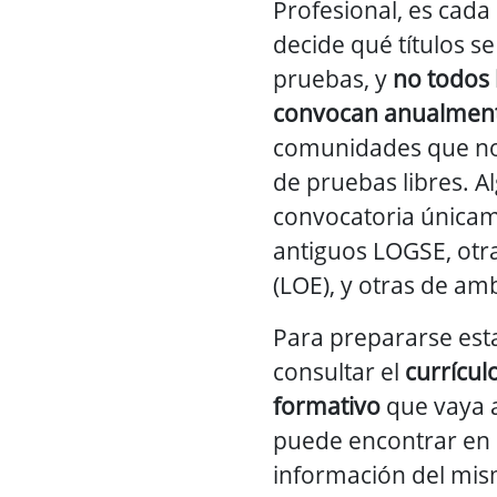
Profesional, es cad
decide qué títulos s
pruebas, y
no todos l
convocan anualmen
comunidades que no
de pruebas libres. 
convocatoria únicam
antiguos LOGSE, otr
(LOE), y otras de am
Para prepararse est
consultar el
currícul
formativo
que vaya a
puede encontrar en l
información del mis