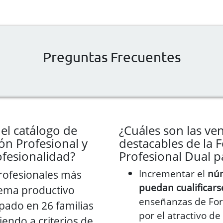
Preguntas Frecuentes
el catálogo de
¿Cuáles son las ve
ón Profesional y
destacables de la 
ofesionalidad?
Profesional Dual p
Incrementar el
núm
profesionales más
puedan cualificars
stema productivo
enseñanzas de For
pado en 26 familias
por el atractivo de
iendo a criterios de