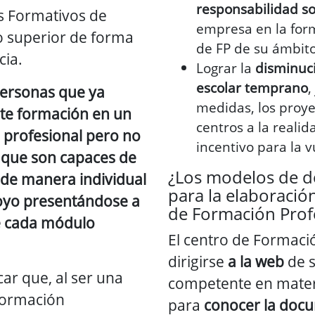
responsabilidad so
s Formativos de
empresa en la form
 superior de forma
de FP de su ámbito 
cia.
Lograr la
disminuc
escolar temprano
,
personas que ya
medidas, los proye
te formación en un
centros a la reali
profesional pero no
incentivo para la v
y que son capaces de
¿Los modelos de 
o de manera individual
para la elaboració
oyo presentándose a
de Formación Prof
e cada módulo
El centro de Formaci
dirigirse
a la web
de s
ar que, al ser una
competente en mater
Formación
para
conocer la doc