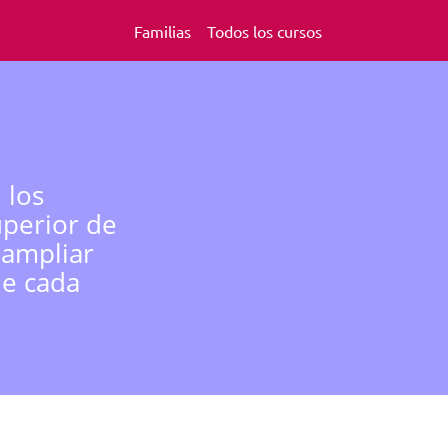
Familias
Todos los cursos
 los
uperior de
 ampliar
de cada