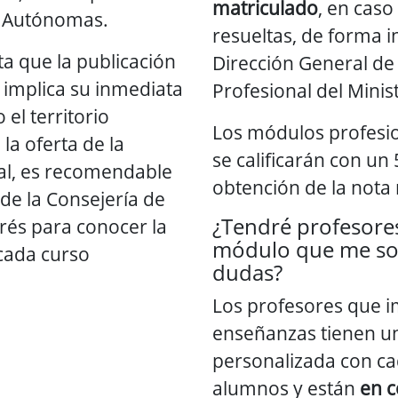
matriculado
, en caso
 Autónomas.
resueltas, de forma i
a que la publicación
Dirección General d
o implica su inmediata
Profesional del Minis
el territorio
Los módulos profesi
 la oferta de la
se calificarán con un 
al, es recomendable
obtención de la nota
de la Consejería de
¿Tendré profesore
rés para conocer la
módulo que me sol
 cada curso
dudas?
Los profesores que i
enseñanzas tienen un
personalizada con ca
alumnos y están
en c