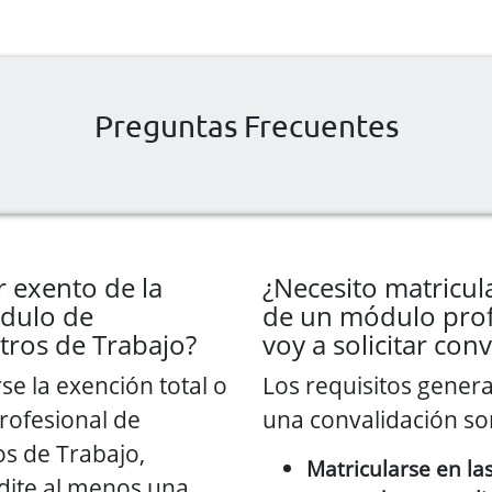
Preguntas Frecuentes
r exento de la
¿Necesito matricu
ódulo de
de un módulo prof
tros de Trabajo?
voy a solicitar con
se la exención total o
Los requisitos general
rofesional de
una convalidación so
s de Trabajo,
Matricularse en l
dite al menos una