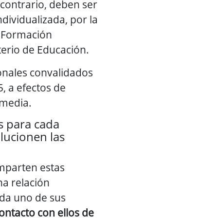
 contrario, deben ser
ndividualizada, por la
e Formación
terio de Educación.
onales convalidados
5, a efectos de
 media.
s para cada
ucionen las
mparten estas
a relación
da uno de sus
ontacto con ellos de