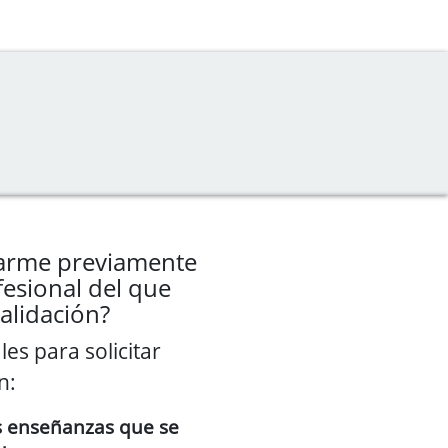
larme previamente
esional del que
validación?
es para solicitar
n:
as enseñanzas que se