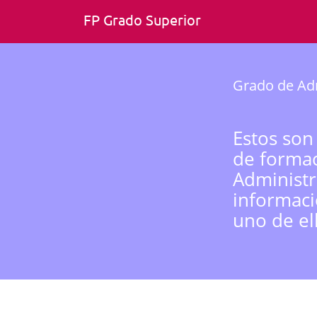
FP Grado Superior
Grado de Adm
Estos son
de formac
Administr
informaci
uno de el