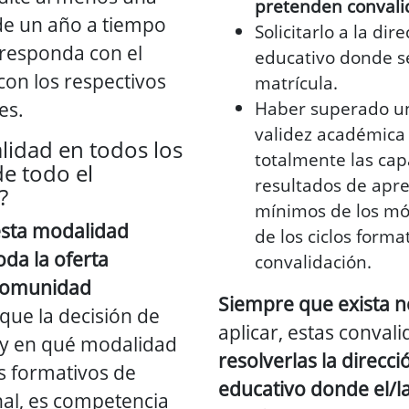
pretenden convali
 de un año a tiempo
Solicitarlo a la dir
responda con el
educativo donde s
con los respectivos
matrícula.
es.
Haber superado u
validez académica
lidad en todos los
totalmente las cap
de todo el
resultados de apre
?
mínimos de los mó
esta modalidad
de los ciclos forma
da la oferta
convalidación.
 Comunidad
Siempre que exista n
, que la decisión de
aplicar, estas conval
 y en qué modalidad
resolverlas la direcci
os formativos de
educativo donde el/la
al, es competencia