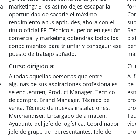
ca
marketing? Si es así no dejes escapar la
for
oportunidad de sacarle el máximo
Con
rendimiento a tus aptitudes, ahora con el
sup
título oficial FP, Técnico superior en gestión
Rad
comercial y marketing obtendrás todos los
dis
conocimientos para triunfar y conseguir ese
per
puesto de trabajo soñado.
más
Curso dirigido a:
Cur
A todas aquellas personas que entre
Al 
e
algunas de sus aspiraciones profesionales
del
se encuentren; Product Manager. Técnico
est
de compra. Brand Manager. Técnico de
pro
venta. Técnico de nuevas instalaciones.
pro
Merchandiser. Encargado de almacén.
Téc
Ayudante del jefe de logística. Coordinador
vid
jefe de grupo de representantes. Jefe de
pro