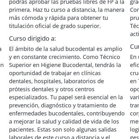
podrás aprobar las pruebas libres de FP a la
gra
primera. Haz tu curso a distancia, la manera
Con
más cómoda y rápida para obtener tu
pru
titulación oficial de grado superior.
Téc
act
Curso dirigido a:
Cur
a
El ámbito de la salud bucodental es amplio
y en constante crecimiento. Como Técnico
En 
en
Superior en Higiene Bucodental, tendrás la
efi
oportunidad de trabajar en clínicas
cru
dentales, hospitales, laboratorios de
en 
prótesis dentales y otros centros
opo
especializados. Tu papel será esencial en la
var
prevención, diagnóstico y tratamiento de
tra
enfermedades bucodentales, contribuyendo
cor
a mejorar la salud y calidad de vida de los
mer
pacientes. Estas son solo algunas salidas
log
laborales de este curso a distancia y el
ges