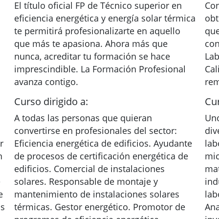
El título oficial FP de Técnico superior en
Con
eficiencia energética y energía solar térmica
obt
te permitirá profesionalizarte en aquello
que
que más te apasiona. Ahora más que
con
nunca, acreditar tu formación se hace
Lab
imprescindible. La Formación Profesional
Cal
avanza contigo.
re
Curso dirigido a:
Cur
A todas las personas que quieran
Uno
convertirse en profesionales del sector:
div
r
Eficiencia energética de edificios. Ayudante
lab
n
de procesos de certificación energética de
mic
edificios. Comercial de instalaciones
mat
e
solares. Responsable de montaje y
ind
e
mantenimiento de instalaciones solares
lab
os
térmicas. Gestor energético. Promotor de
Ana