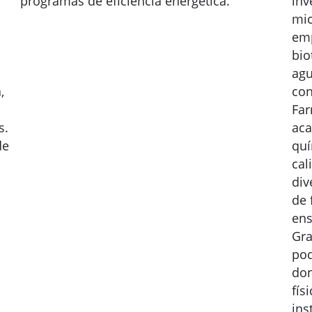
programas de eficiencia energética.
inv
mic
emp
bio
agu
,
con
Far
s.
aca
de
quí
cal
div
de 
ens
Gra
pod
don
fís
ins