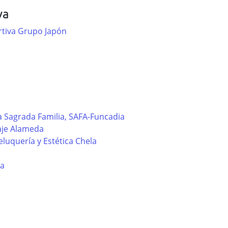
va
tiva Grupo Japón
a Sagrada Familia, SAFA-Funcadia
aje Alameda
luquería y Estética Chela
a