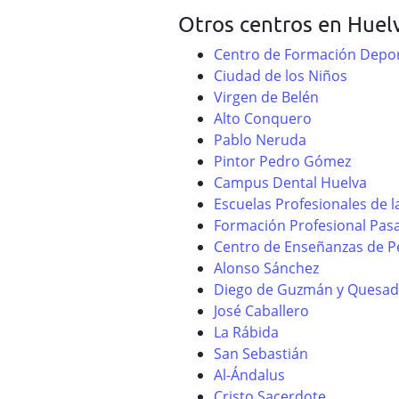
Otros centros en Huel
Centro de Formación Depor
Ciudad de los Niños
Virgen de Belén
Alto Conquero
Pablo Neruda
Pintor Pedro Gómez
Campus Dental Huelva
Escuelas Profesionales de l
Formación Profesional Pas
Centro de Enseñanzas de Pe
Alonso Sánchez
Diego de Guzmán y Quesad
José Caballero
La Rábida
San Sebastián
Al-Ándalus
Cristo Sacerdote