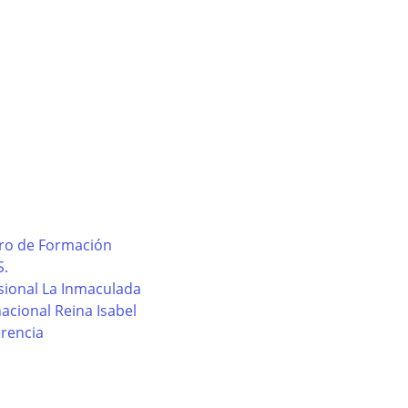
tro de Formación
S.
sional La Inmaculada
acional Reina Isabel
erencia