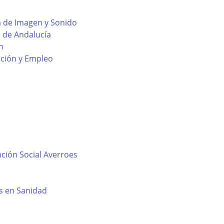
a de Imagen y Sonido
l de Andalucía
n
ación y Empleo
ción Social Averroes
s en Sanidad