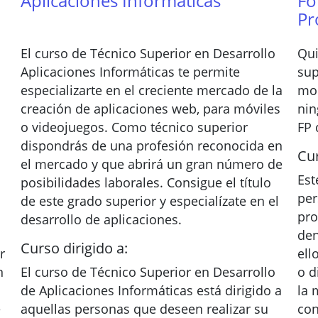
Aplicaciones Informáticas
Fo
Pr
El curso de Técnico Superior en Desarrollo
Qui
Aplicaciones Informáticas te permite
sup
especializarte en el creciente mercado de la
mom
creación de aplicaciones web, para móviles
nin
o videojuegos. Como técnico superior
FP 
dispondrás de una profesión reconocida en
Cur
el mercado y que abrirá un gran número de
Est
posibilidades laborales. Consigue el título
per
de este grado superior y especialízate en el
pro
desarrollo de aplicaciones.
den
Curso dirigido a:
r
ell
n
El curso de Técnico Superior en Desarrollo
o d
de Aplicaciones Informáticas está dirigido a
la 
e
aquellas personas que deseen realizar su
con