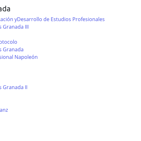
ada
gación yDesarrollo de Estudios Profesionales
s Granada III
rotocolo
os Granada
sional Napoleón
s Granada II
Lanz