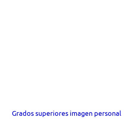
Grados superiores imagen personal
Dedícate profesionalmente a la asesoría de
imagen y a la estética. Encuentra una
profesión que se ajusta a tus gustos y que
permitirá trabajar en tu pasión.