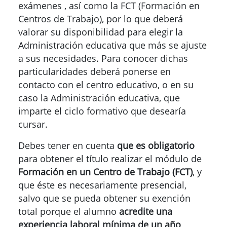
para obtener el título realizar el módulo de
Formación en un Centro de Trabajo (FCT)
, y
que éste es necesariamente presencial,
salvo que se pueda obtener su exención
total porque el alumno
acredite una
experiencia laboral mínima de un año
(atendiendo al cómputo correspondiente a
una jornada laboral completa), relacionada
con el ciclo formativo en el que esté
matriculado.
¿Qué es la Formación Profesional a
distancia? ¿Hay que asistir a clase?
Esta modalidad está pensada para aquellas
personas que por sus responsabilidades o
circunstancias personales no pueden
realizar sus estudios en la modalidad