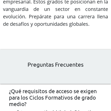
¿Qué requisitos de acceso se exigen
para los Ciclos Formativos de grado
medio?
Estar en posesión del título de Educación
Secundaria.
Estar en posesión de un título de Técnico o
de Técnico Auxiliar.
Tener superado el segundo curso de
Bachillerato Unificado Polivalente (BUP).
Haber superado la prueba de acceso a ciclos
formativos de grado medio(se requerirá
tener, al menos, diecisiete años, cumplidos
en el año de realización de la prueba).
¿Qué son los centros de adscripción
preferente?