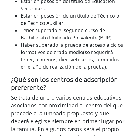
Se trata de uno o varios centros educativos
asociados por proximidad al centro del que
procede el alumnado propuesto y que
deberá elegirse siempre en primer lugar por
la familia. En algunos casos será el propio
centro en el que está escolarizado
actualmente el alumno o la alumna.
¿Puedo cursar todos los módulos de
un ciclo formativo en la modalidad a
distancia?
Ha de tener en cuenta que esta modalidad
tiene unas características específicas que
requieren forzosamente
alternar contenidos
de carácter no presencial con otros de
carácter presencial
que permiten acreditar