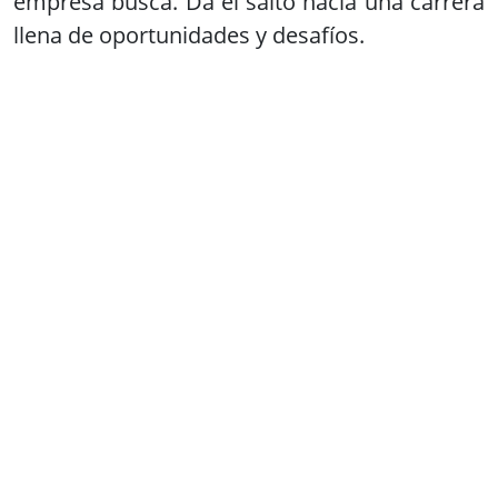
empresa busca. Da el salto hacia una carrera
llena de oportunidades y desafíos.
Grados superiores en
sanidad
Descubre el apasionante mundo de la
sanidad con FP Grado Superior. Forma parte
de una carrera dedicada al bienestar y salud
de las personas. Prepárate para ser el
profesional que el sector sanitario necesita.