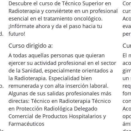
Descubre el curso de Técnico Superior en
Con
Radioterapia y conviértete en un profesional
cur
esencial en el tratamiento oncológico.
Aco
¡Infórmate ahora y da el paso hacia tu
eva
d.
futuro!
per
Curso dirigido a:
Cur
A todas aquellas personas que quieran
El 
ejercer su actividad profesional en el sector
aco
de la Sanidad, especialmente orientados a
gim
la Radioterapia. Especialidad bien
un 
o.
remunerada y con alta inserción laboral.
req
Algunas de sus salidas profesionales más
for
directas: Técnico en Radioterapia Técnico
con
en Protección Radiológica Delegado
Aco
Comercial de Productos Hospitalarios y
opo
Farmacéuticos
ámb