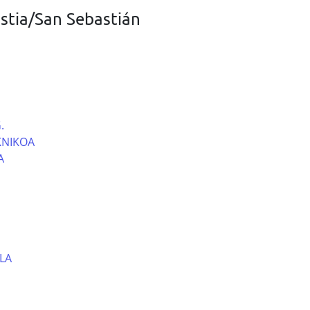
stia/San Sebastián
.
KNIKOA
A
LA