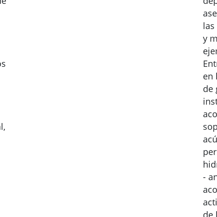
de
dep
ase
las
y m
eje
os
Ent
en 
de 
ins
aco
l,
sop
acú
per
hid
- a
aco
act
de 