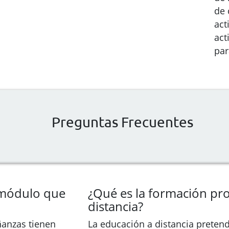
de 
act
act
par
Preguntas Frecuentes
 módulo que
¿Qué es la formación pro
distancia?
ñanzas tienen
La educación a distancia preten