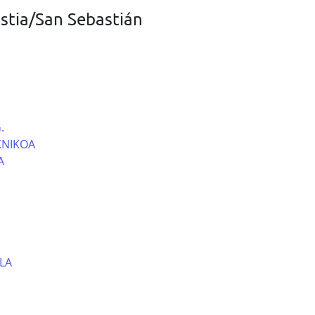
stia/San Sebastián
.
KNIKOA
A
LA