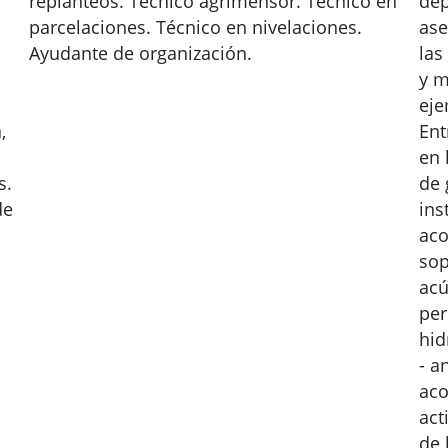
replanteos. Técnico agrimensor. Técnico en
dep
parcelaciones. Técnico en nivelaciones.
ase
Ayudante de organización.
las
y m
eje
,
Ent
en 
s.
de 
de
ins
aco
sop
acú
per
hid
- a
aco
act
de 