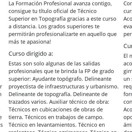
La Formación Profesional avanza contigo,
Con
consigue tu título oficial de Técnico
cur
Superior en Topografía gracias a este curso
Aco
a distancia. Los grados superiores te
eva
permitirán profesionalizarte en aquello que
per
más te apasiona!
Cur
Curso dirigido a:
El 
Estas son solo algunas de las salidas
aco
profesionales que te brinda la FP de grado
gim
superior: Ayudante topógrafo. Delineante
un 
r
proyectista de infraestructuras y urbanismo.
req
n
Delineante de topografía. Delineante de
for
trazados varios. Auxiliar técnico de obra:
con
e
Técnicos en cubicaciones de obras de
Aco
e
tierra. Técnicos en trabajos de campo.
opo
os
Técnico en levantamientos. Técnico en
ámb