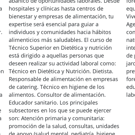
abanico de oportunidades laborales. Desde
for
a
hospitales y clínicas hasta centros de
equ
bienestar y empresas de alimentación, tu
Viv
expertise será esencial para guiar a
Age
.
individuos y comunidades hacia hábitos
con
alimenticios más saludables. El curso de
nat
Técnico Superior en Dietética y nutrición
int
está dirigido a aquellas personas que
de 
deseen realizar su actividad laboral como:
jar
ón
Técnico en Dietética y Nutrición. Dietista.
pre
Responsable de alimentación en empresas
for
de catering. Técnico en higiene de los
edu
a
alimentos. Consultor de alimentación.
lab
Educador sanitario. Los principales
e
subsectores en los que se puede ejercer
a
son: Atención primaria y comunitaria:
promoción de la salud, consultas, unidades
n
de apoyo (salud mental, pediatría, higiene