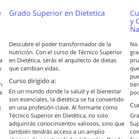
e
Grado Superior en Dietetica
Cu
y 
Na
Descubre el poder transformador de la
No 
nutrición. Con el curso de Técnico Superior
gra
a
en Dietética, serás el arquitecto de dietas
pru
s
que cambian vidas.
que
pue
Curso dirigido a:
n
tie
En un mundo donde la salud y el bienestar
e
pod
son esenciales, la dietética se ha convertido
Cur
en una profesión clave. Al formarte como
l
Técnico Superior en Dietética, no solo
Gra
adquirirás conocimientos valiosos, sino que
Sup
también tendrás acceso a un amplio
com