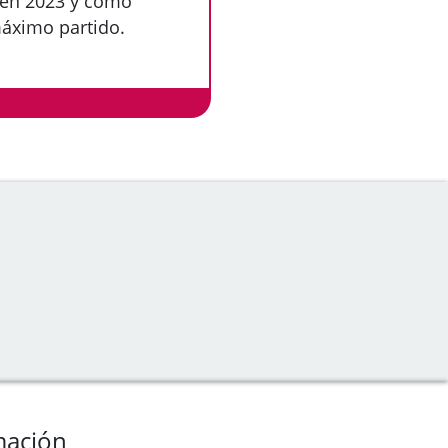
 en 2023 y cómo
máximo partido.
mación