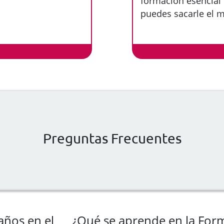
formación esencial
puedes sacarle el 
Preguntas Frecuentes
años en el
¿Qué se aprende en la For