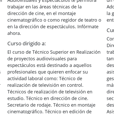
el
Audiovisuales y Espectáculos te permitirá
un 
trabajar en las áreas técnicas de la
Adq
dirección de cine, en el montaje
la 
cinematográfico o como regidor de teatro o
ent
en la dirección de espectáculos. Infórmate
Cur
ahora.
Com
Curso dirigido a:
Dir
El curso de Técnico Superior en Realización
tra
de proyectos audiovisuales para
tan
espectáculos está destinado a aquellos
des
s
profesionales que quieren enfocar su
asi
actividad laboral como: Técnico de
ges
r
realización de televisión en control.
más
Técnicos de realización de televisión en
dir
estudio. Técnico en dirección de cine.
sec
Secretario de rodaje. Técnico en montaje
des
cinematográfico. Técnico en edición de
Asi