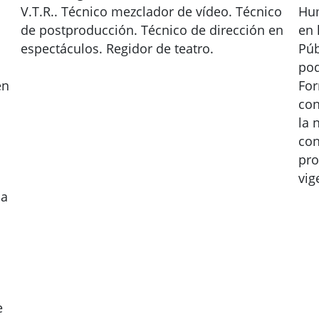
V.T.R.. Técnico mezclador de vídeo. Técnico
Hum
de postproducción. Técnico de dirección en
en 
espectáculos. Regidor de teatro.
Púb
pod
en
For
con
la 
con
pro
vig
sa
e