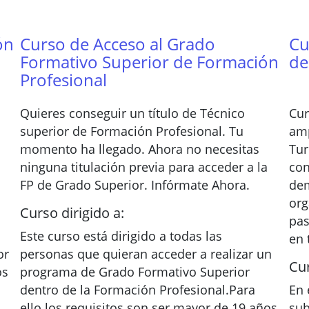
ón
Curso de Acceso al Grado
Cu
Formativo Superior de Formación
de
Profesional
Quieres conseguir un título de Técnico
Cur
superior de Formación Profesional. Tu
amp
momento ha llegado. Ahora no necesitas
Tur
ninguna titulación previa para acceder a la
con
FP de Grado Superior. Infórmate Ahora.
dem
org
Curso dirigido a:
pas
Este curso está dirigido a todas las
en 
or
personas que quieran acceder a realizar un
Cur
os
programa de Grado Formativo Superior
dentro de la Formación Profesional.Para
En 
ello los requisitos son ser mayor de 19 años
sub