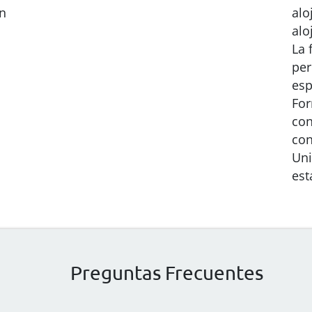
en
alo
alo
La 
per
esp
For
con
con
Uni
est
Preguntas Frecuentes