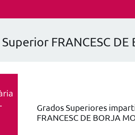
P Superior FRANCESC D
ària
L
Grados Superiores imparti
FRANCESC DE BORJA M