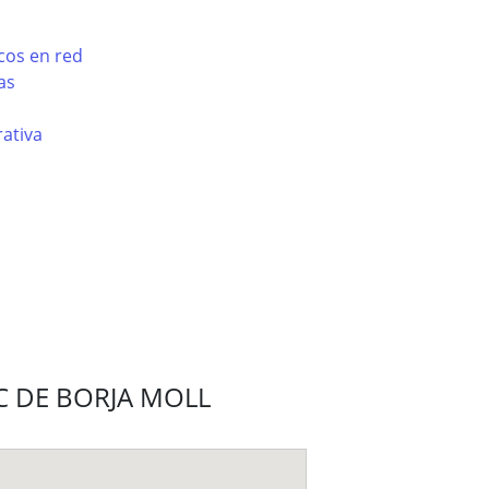
cos en red
as
ativa
ESC DE BORJA MOLL