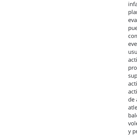
inf
pla
eva
pue
com
eve
usu
act
pro
sup
act
act
de 
atl
bal
vol
y p