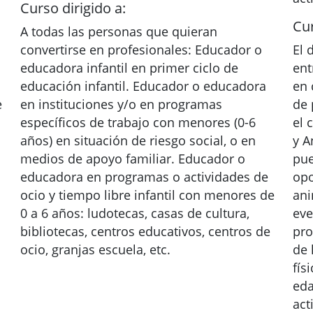
Curso dirigido a:
Cur
A todas las personas que quieran
convertirse en profesionales: Educador o
El 
educadora infantil en primer ciclo de
ent
educación infantil. Educador o educadora
en 
e
en instituciones y/o en programas
de 
específicos de trabajo con menores (0-6
el 
años) en situación de riesgo social, o en
y A
medios de apoyo familiar. Educador o
pue
educadora en programas o actividades de
opo
ocio y tiempo libre infantil con menores de
ani
0 a 6 años: ludotecas, casas de cultura,
eve
bibliotecas, centros educativos, centros de
pro
ocio, granjas escuela, etc.
de 
fís
eda
act