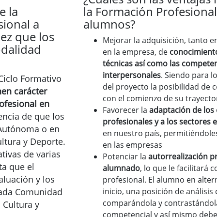
e la
la Formación Profesional
ional a
alumnos?
dez que los
Mejorar la adquisición, tanto 
odalidad
en la empresa, de
conocimiento
técnicas así como las competen
interpersonales
. Siendo para l
 Ciclo Formativo
del proyecto la posibilidad de
nen carácter
con el comienzo de su trayector
rofesional en
Favorecer la
adaptación de los 
encia de que los
profesionales y a los sectores 
 Autónoma o en
en nuestro país, permitiéndol
ltura y Deporte.
en las empresas
ativas de varias
Potenciar la
autorrealización p
ta que el
alumnado
, lo que le facilitará
aluación y los
profesional. El alumno en alte
 cada Comunidad
inicio, una posición de análisis 
comparándola y contrastándola 
 Cultura y
competencial y así mismo debe 