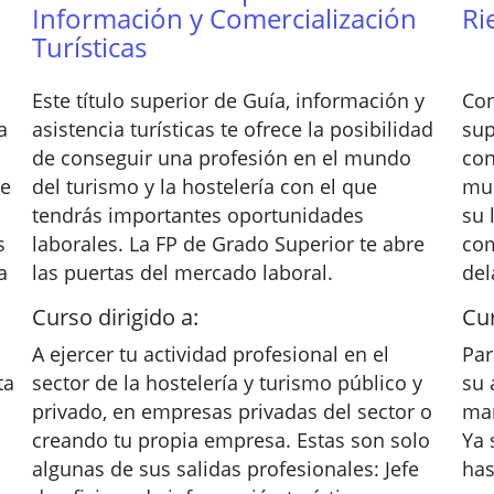
Información y Comercialización
Ri
Turísticas
Este título superior de Guía, información y
Con
a
asistencia turísticas te ofrece la posibilidad
sup
de conseguir una profesión en el mundo
con
de
del turismo y la hostelería con el que
mun
tendrás importantes oportunidades
su 
s
laborales. La FP de Grado Superior te abre
com
a
las puertas del mercado laboral.
del
Curso dirigido a:
Cur
A ejercer tu actividad profesional en el
Par
ta
sector de la hostelería y turismo público y
su 
privado, en empresas privadas del sector o
man
creando tu propia empresa. Estas son solo
Ya 
algunas de sus salidas profesionales: Jefe
has