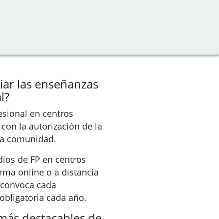
ar las enseñanzas
l?
sional en centros
con la autorización de la
da comunidad.
ios de FP en centros
rma online o a distancia
e convoca cada
bligatoria cada año.
 más destacables de