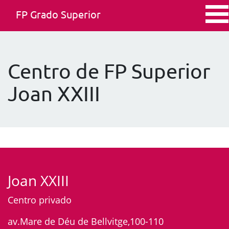
FP Grado Superior
Centro de FP Superior
Joan XXIII
Joan XXIII
Centro privado
av.Mare de Déu de Bellvitge,100-110