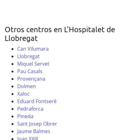
Otros centros en L'Hospitalet de
Llobregat
Can Vilumara
Llobregat
Miquel Servet
Pau Casals
Provençana
Dolmen
Xaloc
Eduard Fontserè
Pedraforca
Pineda
Sant Josep Obrer
Jaume Balmes
Joan XXIII