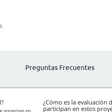
l,
Preguntas Frecuentes
l?
¿Cómo es la evaluación 
participan en estos proy
se organizan en