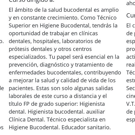
aho
El ámbito de la salud bucodental es amplio
Cur
y en constante crecimiento. Como Técnico
Superior en Higiene Bucodental, tendrás la
El 
oportunidad de trabajar en clínicas
de 
o.
dentales, hospitales, laboratorios de
esp
prótesis dentales y otros centros
pro
especializados. Tu papel será esencial en la
act
prevención, diagnóstico y tratamiento de
rea
enfermedades bucodentales, contribuyendo
Téc
a mejorar la salud y calidad de vida de los
est
de
pacientes. Estas son solo algunas salidas
Sec
laborales de este curso a distancia y el
cin
título FP de grado superior: Higienista
V.T
dental. Higienista bucodental. auxiliar
de 
Clínica Dental. Técnico especialista en
esp
os
Higiene Bucodental. Educador sanitario.