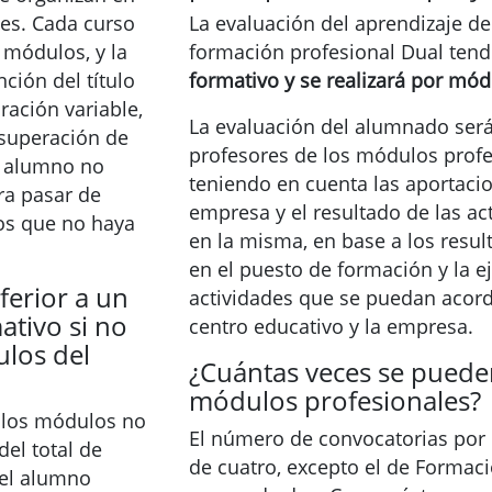
es. Cada curso
La evaluación del aprendizaje d
 módulos, y la
formación profesional Dual ten
ción del título
formativo
y se realizará por mód
ación variable,
La evaluación del alumnado será
 superación de
profesores de los módulos profe
el alumno no
teniendo en cuenta las aportacio
ra pasar de
empresa y el resultado de las ac
los que no haya
en la misma, en base a los resul
en el puesto de formación y la e
ferior a un
actividades que se puedan acord
ativo si no
centro educativo y la empresa.
los del
¿Cuántas veces se pueden
módulos profesionales?
 los módulos no
El número de convocatorias por
el total de
de cuatro, excepto el de Formac
, el alumno