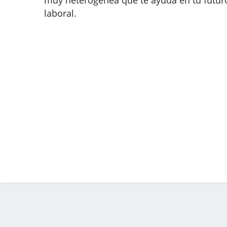
muy heterogénea que te ayuda en tu futur
laboral.