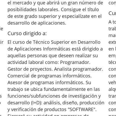
el mercado y que abrirá un gran número de
con
posibilidades laborales. Consigue el título
Cur
de este grado superior y especialízate en el
A t
desarrollo de aplicaciones.
de
tra
Curso dirigido a:
man
ir
El curso de Técnico Superior en Desarrollo
ext
de Aplicaciones Informáticas está dirigido a
en 
aquellas personas que deseen realizar su
emp
actividad laboral como: Programador.
téc
Gestor de proyectos. Analista programador.
com
Comercial de programas informáticos.
com
Asesor de programas informáticos. Su
veh
trabajo se ubica fundamentalmente en las
alq
s
funciones/subfunciones de investigación y
tra
o
desarrollo (I+D): análisis, diseño, producción
com
y verificación de productos "SOFTWARE".
com