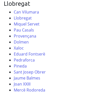
Llobregat
Can Vilumara
Llobregat
Miquel Servet
Pau Casals
Provençana
Dolmen
Xaloc
Eduard Fontserè
Pedraforca
Pineda
Sant Josep Obrer
Jaume Balmes
Joan XXIII
Mercè Rodoreda