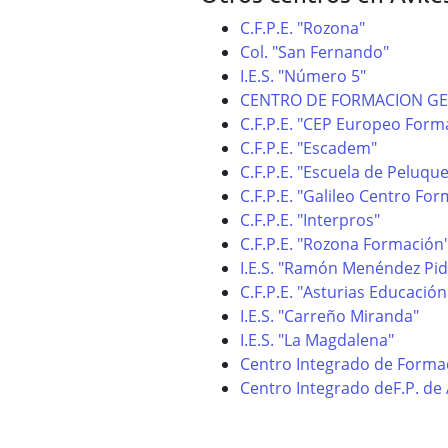
C.F.P.E. "Rozona"
Col. "San Fernando"
I.E.S. "Número 5"
CENTRO DE FORMACION G
C.F.P.E. "CEP Europeo Form
C.F.P.E. "Escadem"
C.F.P.E. "Escuela de Peluque
C.F.P.E. "Galileo Centro Fo
C.F.P.E. "Interpros"
C.F.P.E. "Rozona Formación
I.E.S. "Ramón Menéndez Pid
C.F.P.E. "Asturias Educación
I.E.S. "Carreño Miranda"
I.E.S. "La Magdalena"
Centro Integrado de Formac
Centro Integrado deF.P. de 