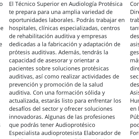
do
El Técnico Superior en Audiología Protésica
Com
te prepara para una amplia variedad de
Dir
oportunidades laborales. Podrás trabajar en
tra
ue
hospitales, clínicas especializadas, centros
tan
de rehabilitación auditiva y empresas
des
e
dedicadas a la fabricación y adaptación de
asi
prótesis auditivas. Además, tendrás la
ges
capacidad de asesorar y orientar a
más
pacientes sobre soluciones protésicas
dir
auditivas, así como realizar actividades de
sec
prevención y promoción de la salud
des
auditiva. Con una formación sólida y
Asi
actualizada, estarás listo para enfrentar los
Hum
desafíos del sector y ofrecer soluciones
en 
innovadoras. Algunas de las profesiones
Púb
s
que podrás tener Audioprotésico
pod
Especialista audioprotesista Elaborador de
For