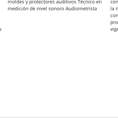
moldes y protectores auditivos Técnico en
con
medición de nivel sonoro Audiometrista
la 
con
pro
s
vig
.