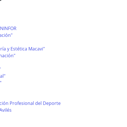
ENINFOR
ación"
ría y Estética Macavi"
rmación"
"
al"
"
ión Profesional del Deporte
Avilés