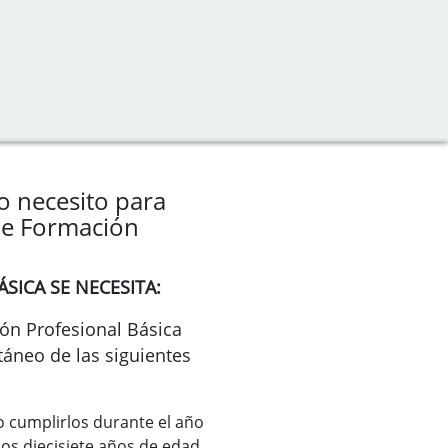
o necesito para
 de Formación
SICA SE NECESITA:
ión Profesional Básica
táneo de las siguientes
 cumplirlos durante el año
los diecisiete años de edad