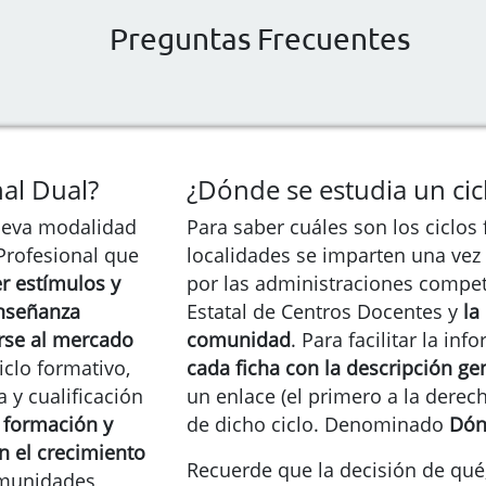
Preguntas Frecuentes
al Dual?
¿Dónde se estudia un cic
ueva modalidad
Para saber cuáles son los ciclos
Profesional que
localidades se imparten una ve
er estímulos y
por las administraciones compete
enseñanza
Estatal de Centros Docentes y
la
arse al mercado
comunidad
. Para facilitar la i
iclo formativo,
cada ficha con la descripción gen
 y cualificación
un enlace (el primero a la derech
e formación y
de dicho ciclo. Denominado
Dón
n el crecimiento
Recuerde que la decisión de qué
omunidades