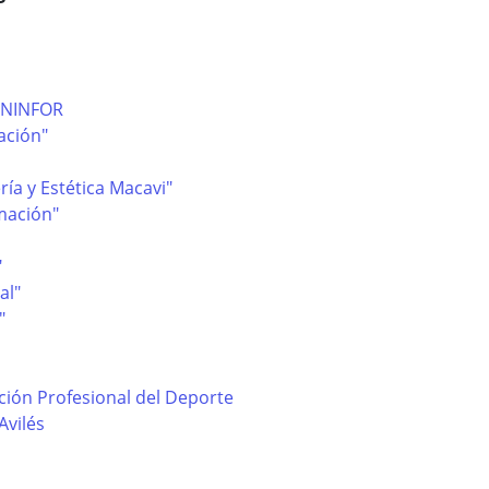
ENINFOR
ación"
ría y Estética Macavi"
rmación"
"
al"
"
ión Profesional del Deporte
Avilés