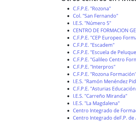
C.F.P.E. "Rozona"
Col. "San Fernando"
I.E.S. "Número 5"
CENTRO DE FORMACION G
C.F.P.E. "CEP Europeo Form
C.F.P.E. "Escadem"
C.F.P.E. "Escuela de Peluque
C.F.P.E. "Galileo Centro Fo
C.F.P.E. "Interpros"
C.F.P.E. "Rozona Formación
I.E.S. "Ramón Menéndez Pid
C.F.P.E. "Asturias Educación
I.E.S. "Carreño Miranda"
I.E.S. "La Magdalena"
Centro Integrado de Formac
Centro Integrado deF.P. de 