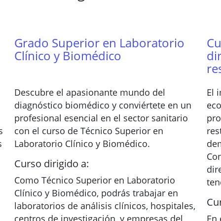
Grado Superior en Laboratorio
Cu
Clínico y Biomédico
di
re
Descubre el apasionante mundo del
El 
diagnóstico biomédico y conviértete en un
eco
profesional esencial en el sector sanitario
pro
s
con el curso de Técnico Superior en
res
s
Laboratorio Clínico y Biomédico.
dem
Con
Curso dirigido a:
dir
Como Técnico Superior en Laboratorio
ten
Clínico y Biomédico, podrás trabajar en
Cur
laboratorios de análisis clínicos, hospitales,
centros de investigación, y empresas del
En 