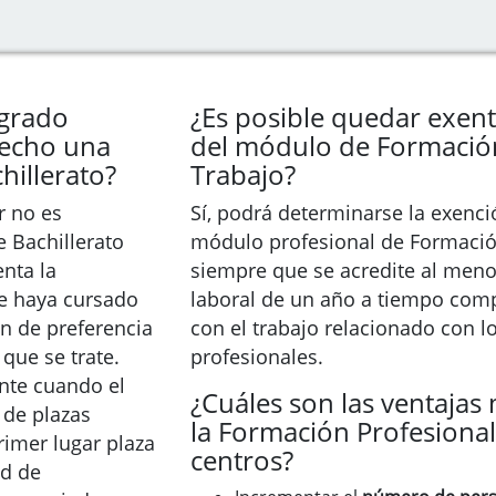
 grado
¿Es posible quedar exento
hecho una
del módulo de Formació
illerato?
Trabajo?
r no es
Sí, podrá determinarse la exenció
 Bachillerato
módulo profesional de Formació
enta la
siempre que se acredite al meno
ue haya cursado
laboral de un año a tiempo com
en de preferencia
con el trabajo relacionado con l
 que se trate.
profesionales.
ante cuando el
¿Cuáles son las ventajas
 de plazas
la Formación Profesional
rimer lugar plaza
centros?
ad de