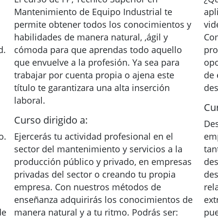
Mantenimiento de Equipo Industrial te
apl
permite obtener todos los conocimientos y
vid
habilidades de manera natural, ,ágil y
Com
d.
cómoda para que aprendas todo aquello
pro
que envuelve a la profesión. Ya sea para
opo
trabajar por cuenta propia o ajena este
de 
título te garantizara una alta inserción
des
laboral.
Cur
Curso dirigido a:
Des
o.
Ejercerás tu actividad profesional en el
emp
sector del mantenimiento y servicios a la
tan
producción público y privado, en empresas
des
privadas del sector o creando tu propia
des
empresa. Con nuestros métodos de
rel
enseñanza adquirirás los conocimientos de
ext
de
manera natural y a tu ritmo. Podrás ser:
pue