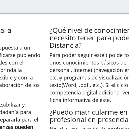
al a
¿Qué nivel de conocimie
necesito tener para pode
Distancia?
espuesta a un
ificarse pudiendo
Para poder seguir este tipo de 
des con el
unos conocimientos básicos del
 brinda la
personal, Internet (navegación e
xible y con la
etc.)y programas de visualizació
laboración de los
texto(Word, .pdf., etc.). Si el cic
competencia digital adicional ve
ficha informativa de éste.
xibilizar y
¿Puedo matricularme en
udadanía para
profesional en presencial
epararla para el
ñanzas pueden